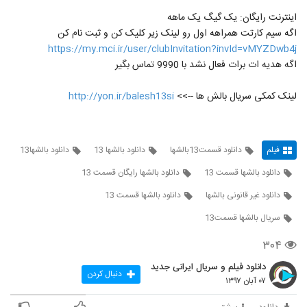
اینترنت رایگان: یک گیگ یک ماهه
اگه سیم کارتت همراهه اول رو لینک زیر کلیک کن و ثبت نام کن
https://my.mci.ir/user/clubInvitation?invId=vMYZDwb4j
اگه هدیه ات برات فعال نشد با 9990 تماس بگیر
لینک کمکی سریال بالش ها -->>
http://yon.ir/balesh13si
فیلم
دانلود قسمت13بالشها
دانلود بالشها 13
دانلود بالشها13
دانلود بالشها قسمت 13
دانلود بالشها رایگان قسمت 13
دانلود غیر قانونی بالشها
دانلود بالشها قسمت 13
سريال بالشها قسمت13
۳۰۴
دانلود فیلم و سریال ایرانی جدید
دنبال کردن
۰۷ آبان ۱۳۹۷