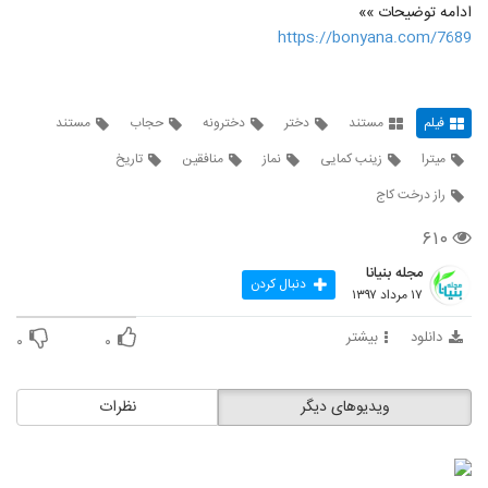
ادامه توضیحات »»
https://bonyana.com/7689
فیلم
مستند
دختر
دخترونه
حجاب
مستند
میترا
زینب کمایی
نماز
منافقین
تاریخ
راز درخت کاج
۶۱۰
مجله بنیانا
دنبال کردن
۱۷ مرداد ۱۳۹۷
دانلود
بیشتر
۰
۰
ویدیوهای دیگر
نظرات