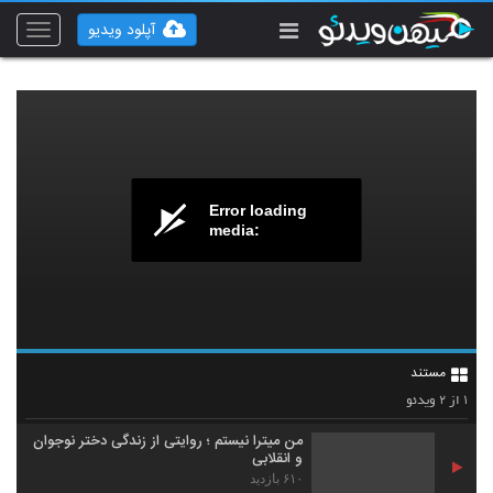
آپلود ویدیو
Toggle
vigation
Error loading
media:
مستند
۲
۱
از
ویدئو
من میترا نیستم ؛ روایتی از زندگی دختر نوجوان
و انقلابی
۶۱۰ بازدید