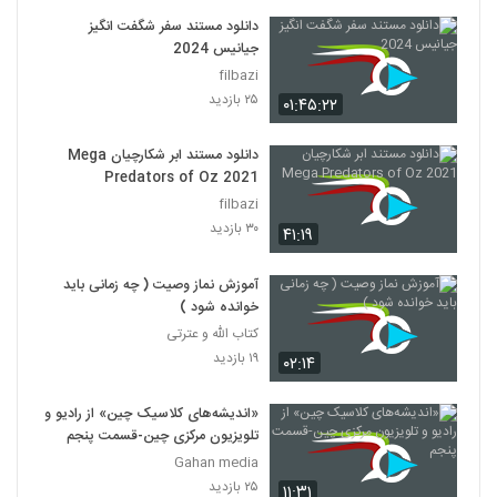
دانلود مستند سفر شگفت انگیز
جیانیس 2024
filbazi
۲۵ بازدید
۰۱:۴۵:۲۲
دانلود مستند ابر شکارچیان Mega
Predators of Oz 2021
filbazi
۳۰ بازدید
۴۱:۱۹
آموزش نماز وصیت ( چه زمانی باید
خوانده شود )
کتاب الله و عترتی
۱۹ بازدید
۰۲:۱۴
«اندیشه‌های کلاسیک چین» از رادیو و
تلویزیون مرکزی چین-قسمت پنجم
Gahan media
۲۵ بازدید
۱۱:۳۱