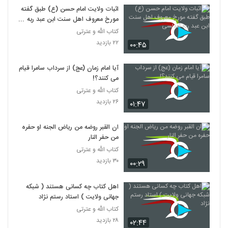
اثبات ولایت امام حسن (ع) طبق گفته
مورخ معروف اهل سنت ابن عبد ربه
اندلسی
کتاب الله و عترتی
۲۲ بازدید
۰۰:۴۵
آیا امام زمان (عج) از سرداب سامرا قیام
می کنند؟!
کتاب الله و عترتی
۲۶ بازدید
۰۱:۴۷
ان القبر روضه من ریاض الجنه او حفره
من حفر النار
کتاب الله و عترتی
۳۰ بازدید
۰۰:۲۹
اهل کتاب چه کسانی هستند ( شبکه
جهانی ولایت ) استاد رستم نژاد
کتاب الله و عترتی
۲۸ بازدید
۰۲:۴۴