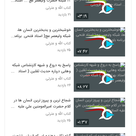
؟! شبکه حضرت ولیعصر عج ... استاد
حسینی قزوینی
کتاب الله و عترتی
۲۱ بازدید
۰۳:۱۹
خوشبخترین و بدبخترین انسان ها،
شبکه ولیعصر عج( استاد فتحی. برنامه
باور )
کتاب الله و عترتی
۲۵ بازدید
۰۷:۴۲
پاسخ به دروغ و شبهه کارنشناس شبکه
وهابی درباره حدیث ثقلین ( استاد
بهرامی زاد ) شبکه حضرت ولیعصر عج
کتاب الله و عترتی
۲۶ بازدید
۰۸:۲۷
شجاع ترين و پيروز ترين انسان ها در
کلام حضرت اميرالمومنين علي عليه
السلام
کتاب الله و عترتی
۲۵ بازدید
۰۱:۳۷