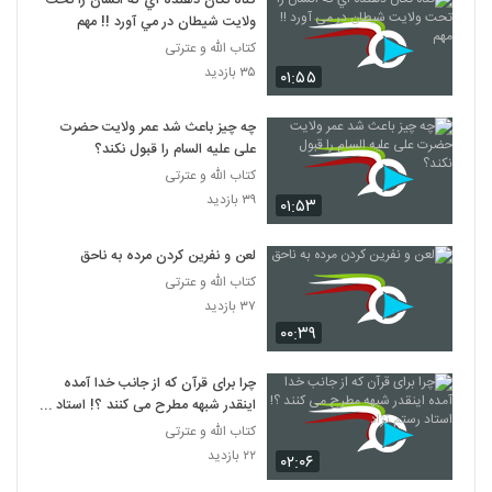
گناه تکان دهنده اي که انسان را تحت
ولايت شيطان در مي آورد !! مهم
کتاب الله و عترتی
۳۵ بازدید
۰۱:۵۵
چه چیز باعث شد عمر ولایت حضرت
علی علیه السام را قبول نکند؟
کتاب الله و عترتی
۳۹ بازدید
۰۱:۵۳
لعن و نفرين کردن مرده به ناحق
کتاب الله و عترتی
۳۷ بازدید
۰۰:۳۹
چرا برای قرآن که از جانب خدا آمده
اینقدر شبهه مطرح می کنند ؟! استاد
رستم نژاد
کتاب الله و عترتی
۲۲ بازدید
۰۲:۰۶