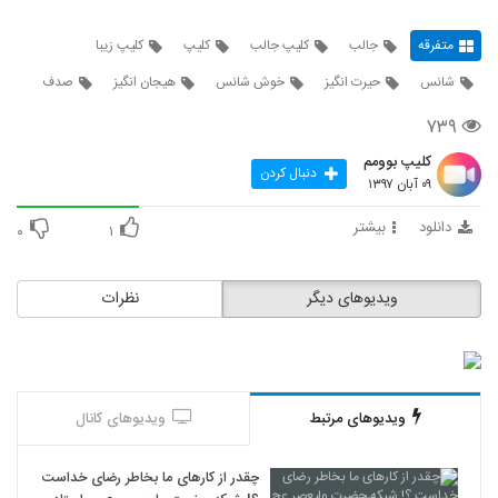
متفرقه
جالب
کلیپ جالب
کلیپ
کلیپ زیبا
شانس
حیرت انگیز
خوش شانس
هیجان انگیز
صدف
۷۳۹
کلیپ بوومم
دنبال کردن
۰۹ آبان ۱۳۹۷
دانلود
بیشتر
۰
۱
ویدیوهای دیگر
نظرات
ویدیوهای مرتبط
ویدیوهای کانال
چقدر از کارهای ما بخاطر رضای خداست