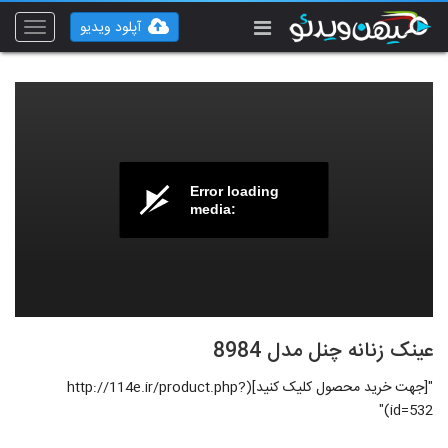
آپلود ویدیو
Toggle
vigation
Error loading
media:
عینک زنانه چنل مدل 8984
"[جهت خرید محصول کلیک کنید](http://114e.ir/product.php?
id=532)"