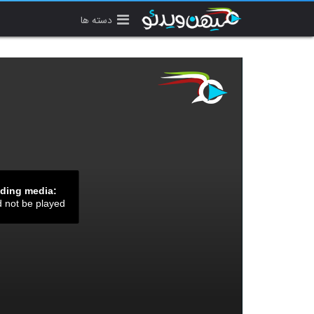
دسته ها
ading media:
d not be played