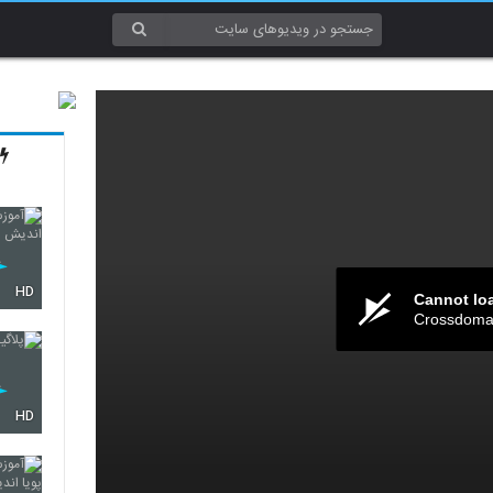
HD
Cannot lo
Crossdomai
HD