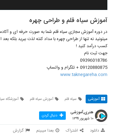
آموزش سیاه قلم و طراحی چهره
میتونید نه تنها از طراحی چهره با مداد کنته لذت ببرید بلکه بعد
کسب درآمد کنید !
جهت ثبت نام
09396018786
09120880875 + تلگرام و واتساپ
www.taknegareha.com
آموزشی
سیاه قلم
آموزش سیاه قلم
آموزشگاه سیاه
هنری,آموزشی
دنبال کردن
۱۰ شهریور ۱۳۹۹
دانلود
اشتراک
بعدا میبینم
گزارش