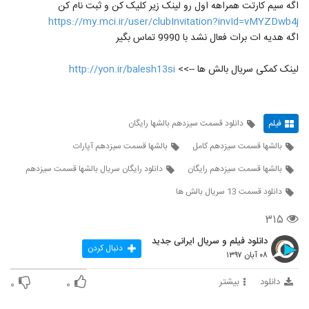
اگه سیم کارتت همراهه اول رو لینک زیر کلیک کن و ثبت نام کن
https://my.mci.ir/user/clubInvitation?invId=vMYZDwb4j
اگه هدیه ات برات فعال نشد با 9990 تماس بگیر
لینک کمکی سریال بالش ها -->>
http://yon.ir/balesh13si
فیلم
دانلود قسمت سیزدهم بالشها رایگان
بالشها قسمت سیزدهم کامل
بالشها قسمت سیزدهم آپارات
بالشها قسمت سیزدهم رایگان
دانلود رایگان سریال بالشها قسمت سیزدهم
دانلود قسمت 13 سریال بالش ها
۳۱۵
دانلود فیلم و سریال ایرانی جدید
دنبال کردن
۰۸ آبان ۱۳۹۷
دانلود
بیشتر
۰
۰