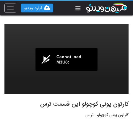
آپلود ویدیو
Toggle
vigation
Cannot load
M3U8:
کارتون پونی کوچولو این قسمت ترس
کارتون پونی کوچولو - ترس