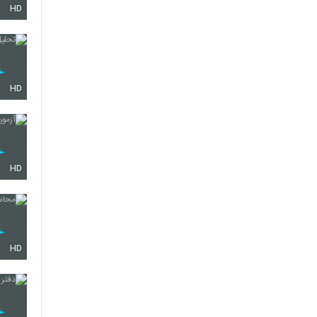
HD
48
49
HD
50
HD
51
HD
52
53