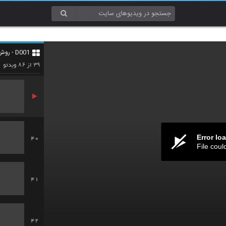
37
D001 - روش تحقیق (Research Methods)
38
۸۶
۳۹
از
ویدئو
Error lo
40
File coul
41
42