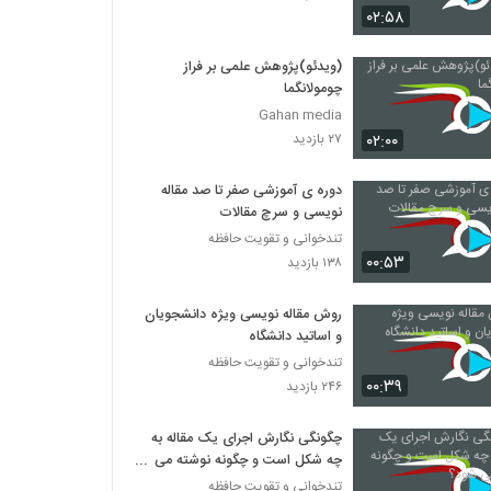
۰۲:۵۸
014054 - سفر دکترا (Doctoral Journey)
(ویدئو)پژوهش علمی بر فراز
۸۶۱ بازدید
چومولانگما
Gahan media
014055 - سفر دکترا (Doctoral Journey)
۰۲:۰۰
۲۷ بازدید
۸۵۲ بازدید
دوره ی آموزشی صفر تا صد مقاله
نویسی و سرچ مقالات
014056 - سفر دکترا (Doctoral Journey)
تندخوانی و تقویت حافظه
۹۲۷ بازدید
۰۰:۵۳
۱۳۸ بازدید
روش مقاله نویسی ویژه دانشجویان
014057 - سفر دکترا (Doctoral Journey)
و اساتید دانشگاه
۸۱۵ بازدید
تندخوانی و تقویت حافظه
۰۰:۳۹
۲۴۶ بازدید
014058 - سفر دکترا (Doctoral Journey)
۷۴۱ بازدید
چگونگی نگارش اجرای یک مقاله به
چه شکل است و چگونه نوشته می
شود؟
تندخوانی و تقویت حافظه