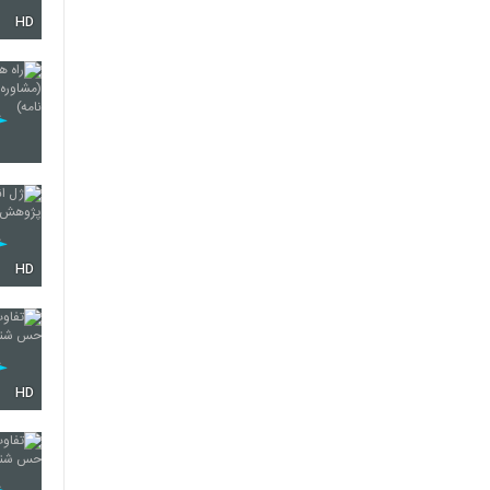
HD
59
60
61
HD
62
HD
63
64