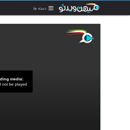
دسته ها
ading media:
d not be played