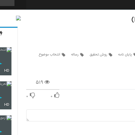
43
44
پایان نامه
روش تحقیق
رساله
انتخاب موضوع
HD
45
۵۱۹
46
۰
۰
HD
47