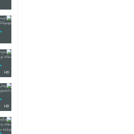
54
55
56
HD
57
HD
58