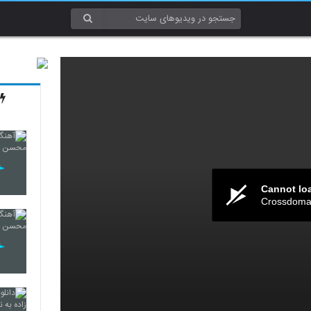
Cannot lo
Crossdomai