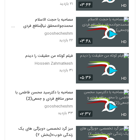
۲۱ بازدید
۰۳:۴۴
HD
مصاحبه با حجت الاسلام
محمدجوادمحقق نیا(منافع فردی
وجمعی)
gooshecheshm
۲۲ بازدید
۰۳:۴۸
HD
فیلم کوتاه من حقیقت را دیدم
Hossein Zahmatkesh
۳۱ بازدید
۰۵:۳۶
HD
مصاحبه با دکترسید محسن فاطمی با
محور منافع فردی و جمعی(2)
gooshecheshm
۳۳ بازدید
۰۲:۳۷
HD
میز گرد تخصصی «ویژگی های یک
زندگی خوب»(بخش ۲)