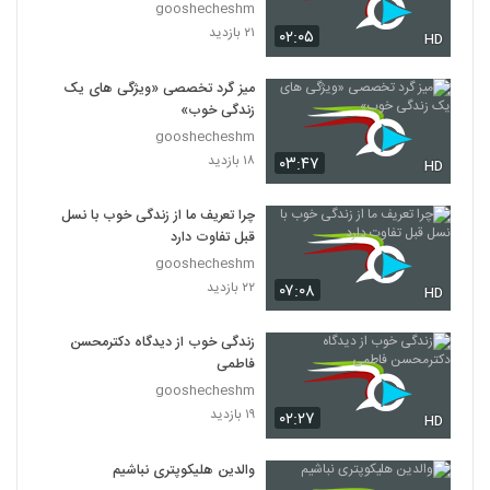
gooshecheshm
۲۱ بازدید
۰۲:۰۵
HD
میز گرد تخصصی «ویژگی های یک
زندگی خوب»
gooshecheshm
۱۸ بازدید
۰۳:۴۷
HD
چرا تعریف ما از زندگی خوب با نسل
قبل تفاوت دارد
gooshecheshm
۲۲ بازدید
۰۷:۰۸
HD
زندگی خوب از دیدگاه دکترمحسن
فاطمی
gooshecheshm
۱۹ بازدید
۰۲:۲۷
HD
والدین هلیکوپتری نباشیم