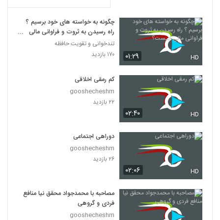
چگونه به خواسته های خود برسیم ؟
راه رسیدن به ثروت و فراوانی مالی
چیست؟
تندخوانی و تقویت حافظه
۱۷۰ بازدید
۰۱:۲۹
HD
کم رمقی اخلاقی
gooshecheshm
۲۲ بازدید
۰۲:۴۰
HD
دوراهی اجتماعی
gooshecheshm
۲۶ بازدید
۰۲:۰۶
HD
مصاحبه با محمدجواد محقق نیا منافع
فردی و گروهی
gooshecheshm