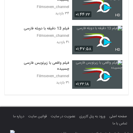
Filmseven_channel
۳۴ بازدید
۰۱:۴۴:۲۲
HD
فیلم 13 دقیقه با دوبله فارسی
Filmseven_channel
۴۱ بازدید
۰۱:۴۷:۵۸
HD
فیلم واقعی با زیرنویس فارسی
چسبیده
Filmseven_channel
۳۱ بازدید
۰۱:۲۲:۱۸
صفحه اصلی
ورود به پنل کاربری
عضویت در سایت
قوانین سایت
درباره ما
تماس با ما