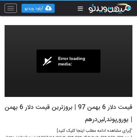
آپلود ویدیو
Toggle
vigation
Error loading
media:
قیمت دلار 6 بهمن 97 | بروزترین قیمت دلار 6 بهمن
| یورو,پوند,لیر,درهم
"[برای مشاهده ادامه مطلب اینجا کلیک کنید]