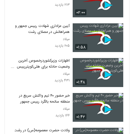
۲۱۳ بازدید
۰۲:۰۰
آیین عزاداری شهادت رییس جمهور و
همراهانش در مصلای رشت
میلاد
۲۰۵ بازدید
۰۱:۵۸
اظهارات وزیرکشوردرخصوص آخرین
وضعیت حادثه برای هلی‌کوپتررییس
جمهور
میلاد
۴۳۱ بازدید
۰۱:۴۸
خبر حضور ۴۰ تیم واکنش سریع در
منطقه سانحه بالگرد رییس جمهور
میلاد
۱۶۶ بازدید
۰۱:۴۲
ولادت حضرت معصومه(س) در رشت