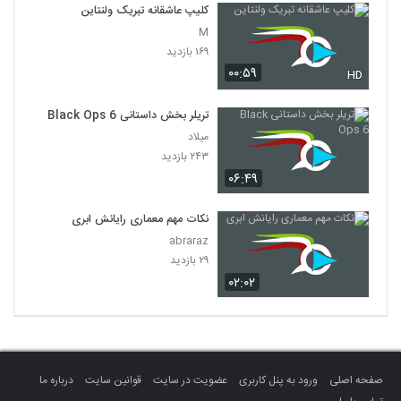
کلیپ عاشقانه تبریک ولنتاین
M
۱۶۹ بازدید
۰۰:۵۹
HD
تریلر بخش داستانی Black Ops 6
میلاد
۲۴۳ بازدید
۰۶:۴۹
نکات مهم معماری رایانش ابری
abraraz
۲۹ بازدید
۰۲:۰۲
صفحه اصلی
ورود به پنل کاربری
عضویت در سایت
قوانین سایت
درباره ما