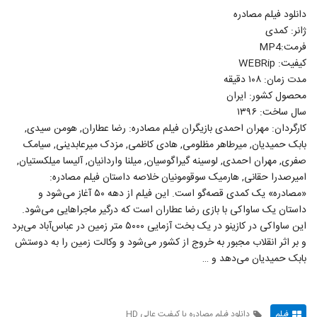
دانلود فیلم مصادره
ژانر: کمدی
فرمت:MP4
کیفیت: WEBRip
مدت زمان: ۱۰۸ دقیقه
محصول کشور: ایران
سال ساخت: ۱۳۹۶
کارگردان: مهران احمدی بازیگران فیلم مصادره: رضا عطاران, هومن سیدی,
بابک حمیدیان, میرطاهر مظلومی, هادی کاظمی, مزدک میرعابدینی, سیامک
صفری, مهران احمدی, لوسینه گیراگوسیان, میلنا واردانیان, آلیسا میلکستیان,
امیرصدرا حقانی, هارمیک سوقومونیان خلاصه داستان فیلم مصادره:
«مصادره» یک کمدی قصه‌گو است. این فیلم از دهه ۵۰ آغاز می‌شود و
داستان یک ساواکی با بازی رضا عطاران است که درگیر ماجراهایی می‌شود.
این ساواکی در کازینو در یک بخت آزمایی ۵۰۰۰ متر زمین در عباس‌آباد می‌برد
و بر اثر انقلاب مجبور به خروج از کشور می‌شود و وکالت زمین را به دوستش
بابک حمیدیان می‌دهد و …
فیلم
دانلود فیلم مصادره با کیفیت عالی HD