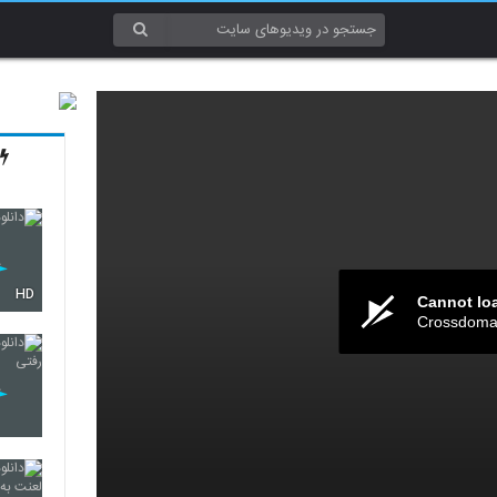
HD
Cannot lo
Crossdomai