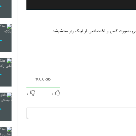
۴۸۸
۰
۱