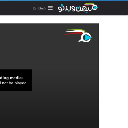
دسته ها
ading media:
d not be played