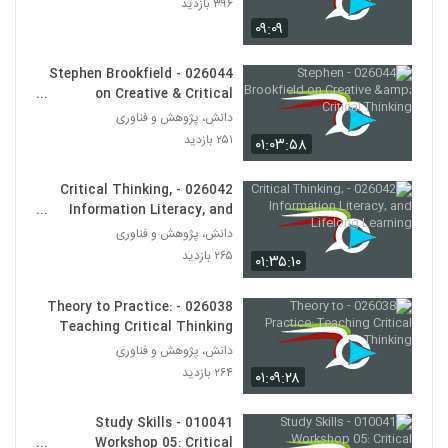
۳۹۶ بازدید
030047 - نظریه دانش
۰۹:۰۹
۵۳۸ بازدید
47
026044 - Stephen Brookfield
030048 - نظریه دانش
on Creative & Critical
۴۷۶ بازدید
Thinking
48
دانش، پژوهش و فناوری
۲۵۱ بازدید
۰۱:۰۳:۵۸
030049 - نظریه دانش
۵۷۱ بازدید
026042 - Critical Thinking,
49
Information Literacy, and
Lifelong Learning
دانش، پژوهش و فناوری
030050 - نظریه دانش
۲۶۵ بازدید
۰۱:۳۵:۱۰
۵۷۴ بازدید
50
026038 - Theory to Practice:
030051 - نظریه دانش
Teaching Critical Thinking
۵۱۲ بازدید
دانش، پژوهش و فناوری
51
۲۶۴ بازدید
۰۱:۰۹:۲۸
030052 - نظریه دانش
010041 - Study Skills
۵۳۹ بازدید
52
Workshop 05: Critical