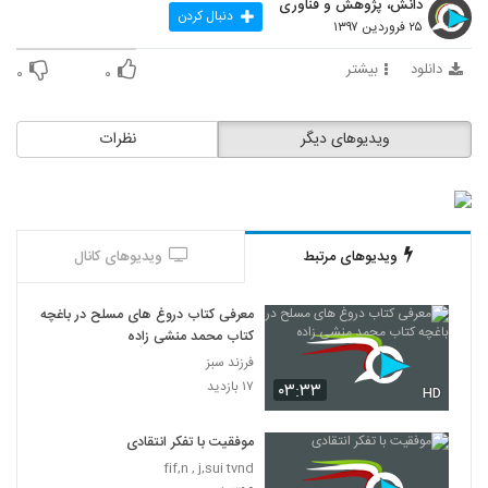
دانش، پژوهش و فناوری
41
دنبال کردن
۲۵ فروردین ۱۳۹۷
030042 - نظریه دانش
دانلود
بیشتر
۰
۰
۵۳۲ بازدید
42
ویدیوهای دیگر
نظرات
030043 - نظریه دانش
۴۸۷ بازدید
43
030044 - نظریه دانش
ویدیوهای مرتبط
ویدیوهای کانال
۵۲۳ بازدید
44
معرفی کتاب دروغ های مسلح در باغچه
030045 - نظریه دانش
کتاب محمد منشی زاده
۵۱۹ بازدید
45
فرزند سبز
۱۷ بازدید
۰۳:۳۳
HD
030046 - نظریه دانش
۵۳۲ بازدید
موفقیت با تفکر انتقادی
46
fif,n , j,sui tvnd