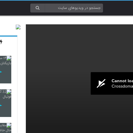
Cannot lo
Crossdomai