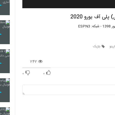
لی آف یورو 2020
ینو
بلژیک
۲۴۲
۰
۰