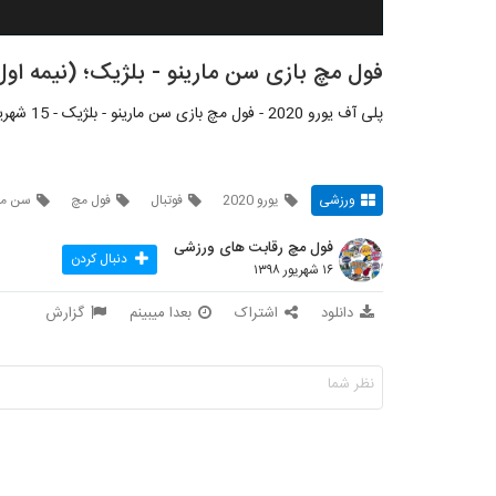
فول مچ بازی سن مارینو - بلژیک؛ (نیمه اول) پ
پلی آف یورو 2020 - فول مچ بازی سن مارینو - بلژیک - 15 شهریور 1398 - شبکه: ESPN3
ورزشی
یورو 2020
فوتبال
فول مچ
سن مار
فول مچ رقابت های ورزشی
دنبال کردن
۱۶ شهریور ۱۳۹۸
دانلود
اشتراک
بعدا میبینم
گزارش