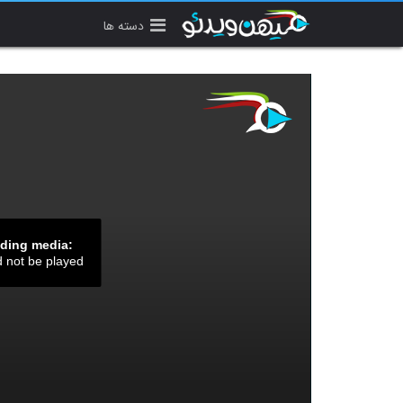
دسته ها
ading media:
d not be played