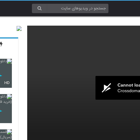
HD
Cannot lo
Crossdomai