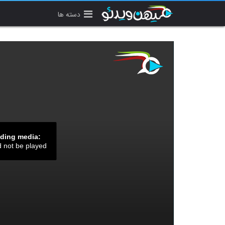
دسته ها
ading media:
d not be played