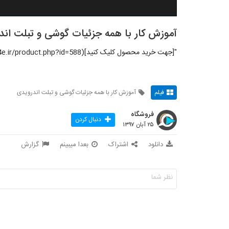
آموزش کار با همه جزئیات گوشی و تبلت اند
"[جهت خرید محصول کلیک کنید](http://114e.ir/product.php?id=588)"
فیلم
آموزش کار با همه جزئیات گوشی و تبلت اندرویدی
فروشگاه
دنبال کردن
۲۵ آبان ۱۳۹۷
دانلود
اشتراک
بعدا میبینم
گزارش