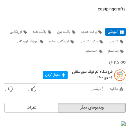
.
eastpingcrafts
آموزشی
پاکت هدیه
پاکت پول
پاکت نامه
اوریگامی
کادویی
پاکت کادویی
اوریگامی ساده
آموزش اوریگامی
دستساز
دستسازه
۱,۲۴۵
فروشگاه تم تولد سورساتان
دنبال کردن
۰۴ دی ۱۴۰۰
دانلود
بیشتر
۰
۰
ویدیوهای دیگر
نظرات