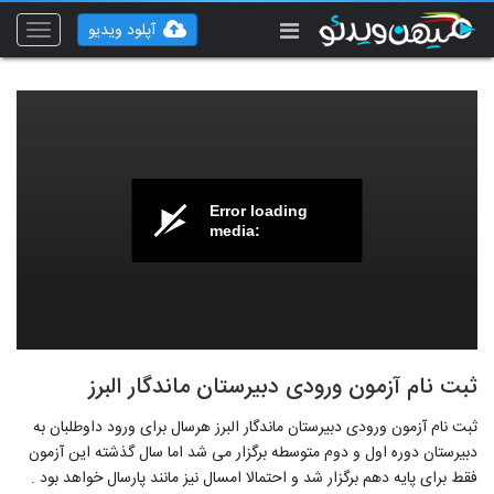
آپلود ویدیو
Toggle
vigation
Error loading
media:
ثبت نام آزمون ورودی دبیرستان ماندگار البرز
ثبت نام آزمون ورودی دبیرستان ماندگار البرز هرسال برای ورود داوطلبان به
دبیرستان دوره اول و دوم متوسطه برگزار می شد اما سال گذشته این آزمون
فقط برای پایه دهم برگزار شد و احتمالا امسال نیز مانند پارسال خواهد بود .