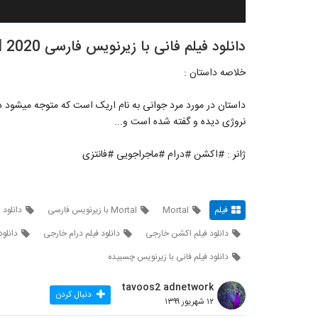
دانلود فیلم فانی با زیرنویس فارسی Mortal 2020
خلاصه داستان :
داستان در مورد مرد جوانی به نام اریک است که متوجه میشود د
نروژی دیده و گفته شده است و...
ژانر : #اکشن #درام #ماجراجویی #فانتزی
فیلم
Mortal
Mortal با زیرنویس فارسی
دانلود Mortal
دانلود فیلم اکشن خارجی
دانلود فیلم درام خارجی
دانلود
دانلود فیلم فانی با زیرنویس چسبیده
tavoos2 adnetwork
دنبال کردن
۱۲ شهریور ۱۳۹۹