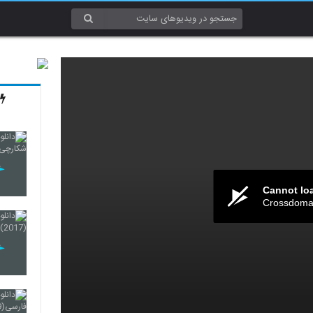
Cannot lo
Crossdomai