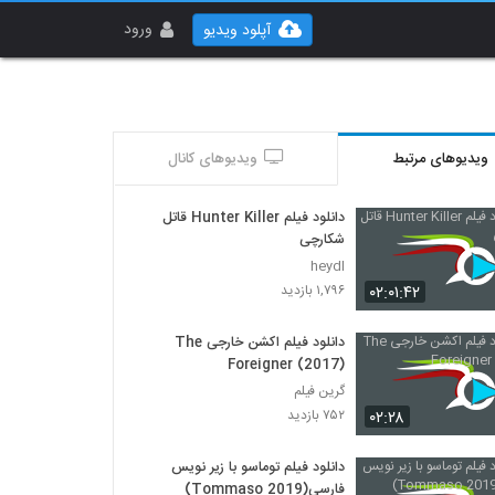
ورود
آپلود ویدیو
ویدیوهای مرتبط
ویدیوهای کانال
دانلود فیلم Hunter Killer قاتل
شکارچی
heydl
۰۲:۰۱:۴۲
۱,۷۹۶ بازدید
دانلود فیلم اکشن خارجی The
Foreigner (2017)
گرین فیلم
۰۲:۲۸
۷۵۲ بازدید
دانلود فیلم توماسو با زیر نویس
فارسی(Tommaso 2019)