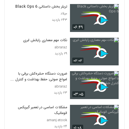
تریلر بخش داستانی Black Ops 6
میلاد
۲۴۳ بازدید
۰۶:۴۹
نکات مهم معماری رایانش ابری
abraraz
۲۹ بازدید
۰۲:۰۲
ضرورت دستگاه حشره‌کش برقی با
امواج صوتی: حفظ بهداشت و کنترل
حشرات
abraraz
۲۳ بازدید
۰۳:۰۵
مشکلات اساسی در تعمیر گیربکس
اتوماتیک
amanj.etook
۲۴ بازدید
۰۱:۰۸