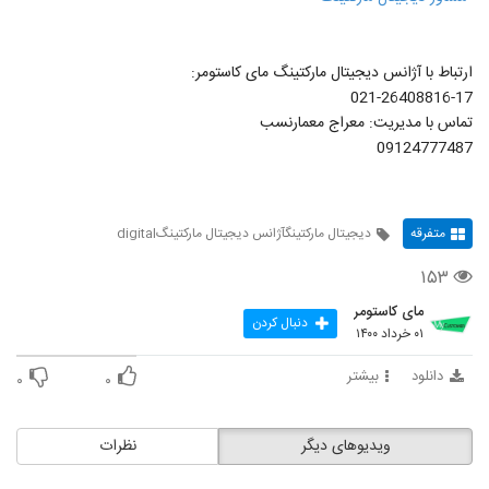
ارتباط با آژانس دیجیتال مارکتینگ مای کاستومر:
021-26408816-17
تماس با مدیریت: معراج معمارنسب
09124777487
متفرقه
دیجیتال مارکتینگآژانس دیجیتال مارکتینگdigital
۱۵۳
مای کاستومر
دنبال کردن
۰۱ خرداد ۱۴۰۰
دانلود
بیشتر
۰
۰
ویدیوهای دیگر
نظرات