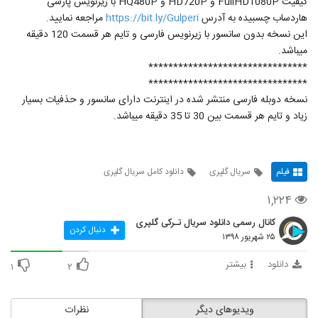
کیفیت FullHD1080P و HD720P و HQ480P با زیرنویس پارسی
هاردساب چسبیده به آدرس
https://bit.ly/Gulperi
مراجعه نمایید.
این نسخه بدون سانسور با زیرنویس فارسی و تایم هر قسمت 120 دقیقه
میباشد.
********************************
********************************
نسخه دوبله فارسی منتشر شده در اینترنت دارای سانسور و حذفیات بسیار
زیاد و تایم هر قسمت بین 30 تا 35 دقیقه میباشد.
فیلم
سریال گلپری
دانلود کامل سریال گلپری
۱,۲۲۴
کانال رسمی دانلود سریال تـرکی گلپری
دنبال کردن
۲۵ شهریور ۱۳۹۸
دانلود
بیشتر
۱
۲
ویدیوهای دیگر
نظرات