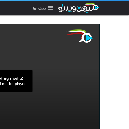
دسته ها
ading media:
d not be played