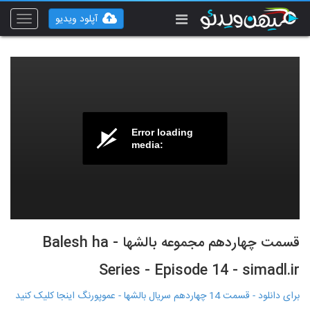
آپلود ویدیو
Toggle
vigation
Error loading
media:
قسمت چهاردهم مجموعه بالشها - Balesh ha
Series - Episode 14 - simadl.ir
برای دانلود - قسمت 14 چهاردهم سریال بالشها - عموپورنگ اینجا کلیک کنید