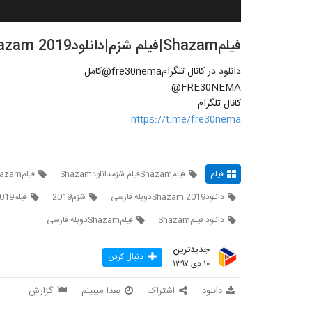
فیلمShazam|فیلم شزم|دانلودShazam 2019|شزم2019|فیلمShazam 2019
دانلود در کانال تلگرامfre30nema@کامل
FRE30NEMA@
کانال تلگرام
https://t.me/fre30nema
فیلم
فیلمShazamفیلم شزمدانلودShazam
فیلمShazam
دانلودShazam 2019دوبله فارسی
شزم2019
فیلمShazam 2019
دانلود فیلمShazam
فیلمShazamدوبله فارسی
جدیدترین
دنبال کردن
۱۰ دی ۱۳۹۷
دانلود
اشتراک
بعدا میبینم
گزارش