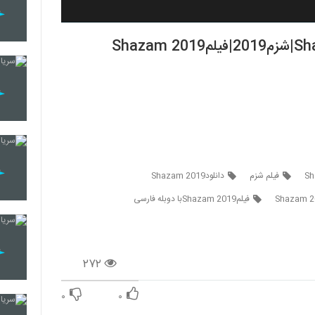
فیلم شزم
دانلودShazam 2019
فیلمShazam 2019با دوبله فارسی
۲۷۲
۰
۰