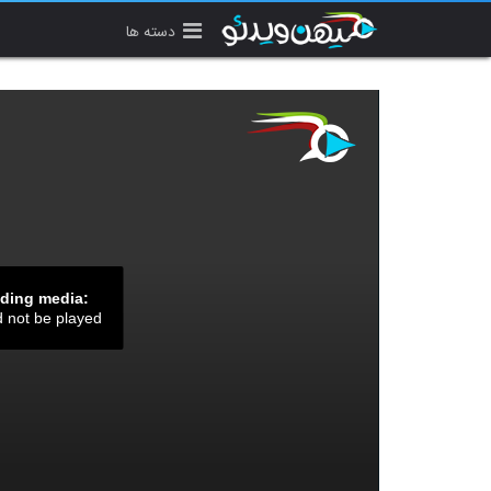
دسته ها
ading media:
d not be played