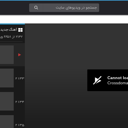
2130
آهنگ جدید 4
2131
۶۶۵۸
۲۱۳۲
از
وید
Cannot lo
2133
Crossdomai
2134
2135