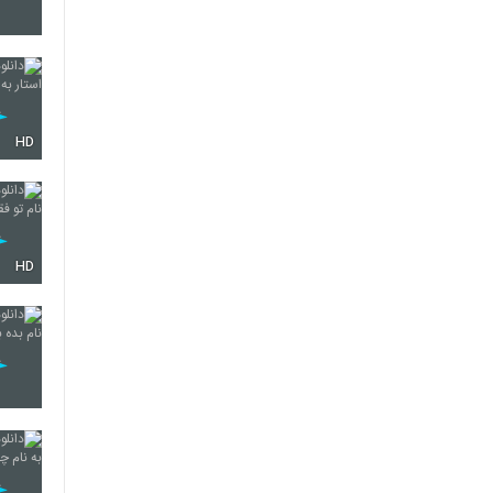
2147
HD
2148
2149
HD
2150
2151