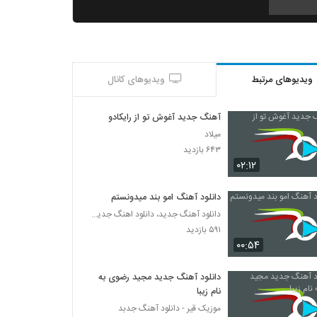
دانلود آهنگ جدید و زیبای ئاسو با نام کافه ی
خاطرات
۳۰۱ بازدید
ویدیوهای مرتبط
ویدیوهای کانال
دانلود آهنگ مهدی احمدوند من و تو (رمیکس
2)
۱,۴۰۱ بازدید
آهنگ جدید آغوش تو از رایکادو
میلاد
Ali Hyper Dokhtar Dahe Shasti
۶۴۳ بازدید
۵۴۲ بازدید
۰۲:۱۲
دانلود آهنگ امو بند میدونستم
دانلود آهنگ منصور اللهیاری چی بودم برات
دانلود آهنگ جدید، دانلود اهنگ جدید ایرانی
۳۳۲ بازدید
۵۹۱ بازدید
۰۰:۵۴
آهنگ پریزاد از مسعود گلباشی(پاپ)
۳۸۷ بازدید
دانلود آهنگ جدید مجید رضوی به
نام زیبا
موزیک قیر - دانلود آهنگ جدبد