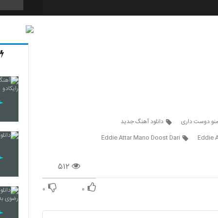
2136
2137
2138
منو دوست داری
دانلود آهنگ جدید
Eddie Attar Mano Doost Dari
Eddie A
2139
۵۱۲
۰
۰
2140