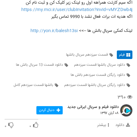
اگه سیم کارتت همراهه اول رو لینک زیر کلیک کن و ثبت نام کن
https://my.mci.ir/user/clubInvitation?invId=vMYZDwb4j
اگه هدیه ات برات فعال نشد با 9990 تماس بگیر
لینک کمکی سریال بالش ها -->>
http://yon.ir/balesh13si
فیلم
قسمت سیزدهم سریال بالشها
دانلود سریال بالشها قسمت سیزدهم
دانلود قسمت 13 سریال بالش ها
دانلود رایگان قسمت سیزدهم بالش ها
دانلود رایگان سریال بالشها قسمت سیزدهم
بالشها قسمت سیزدهم کامل
۳۹۰
دانلود فیلم و سریال ایرانی جدید
دنبال کردن
۰۸ آبان ۱۳۹۷
دانلود
بیشتر
۰
۰