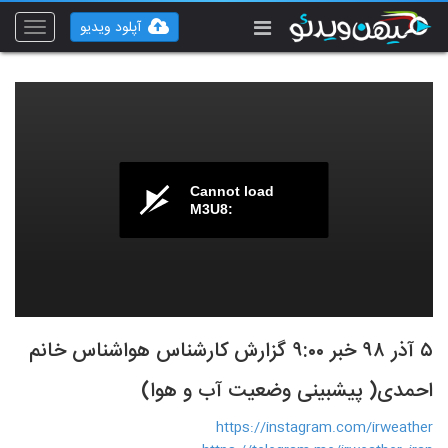
آپلود ویدیو
Toggle
vigation
Cannot load
M3U8:
۵ آذر ۹۸ خبر ۹‍:۰۰ گزارش کارشناس هواشناس خانم
احمدی( پیشبینی وضعیت آب و هوا)
https://instagram.com/irweather