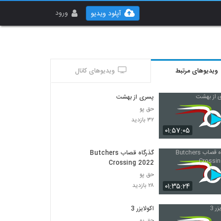
ورود
آپلود ویدیو
ویدیوهای مرتبط
ویدیوهای کانال
پسری از بهشت
حق پو
۳۲ بازدید
۰۱:۵۷:۰۵
گذرگاه قصاب Butchers
Crossing 2022
حق پو
۰۱:۳۵:۲۴
۲۸ بازدید
اکولایزر 3
حق پو