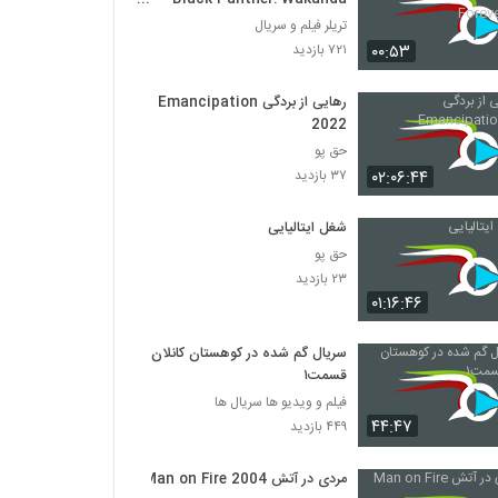
Forever 2022
تریلر فیلم و سریال
۰۰:۵۳
۷۲۱ بازدید
رهایی از بردگی Emancipation
2022
حق پو
۰۲:۰۶:۴۴
۳۷ بازدید
شغل ایتالیایی
حق پو
۲۳ بازدید
۰۱:۱۶:۴۶
سریال گم شده در کوهستان کانلان
قسمت۱
فیلم و ویدیو ها سریال ها
۴۴:۴۷
۴۴۹ بازدید
مردی در آتش Man on Fire 2004