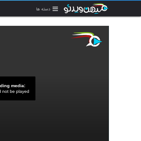
دسته ها
ading media:
d not be played