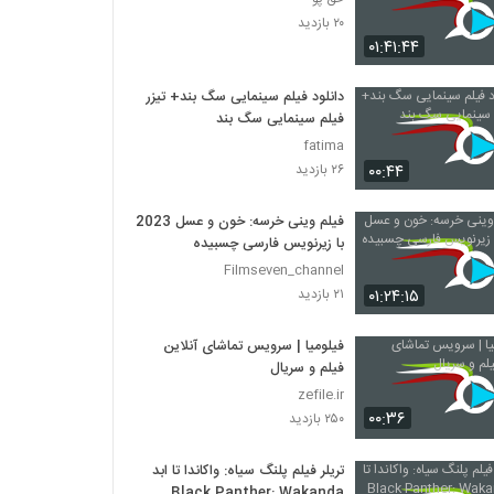
۲۰ بازدید
۰۱:۴۱:۴۴
دانلود فیلم سینمایی سگ بند+ تیزر
فیلم سینمایی سگ بند
fatima
۰۰:۴۴
۲۶ بازدید
فیلم وینی خرسه: خون و عسل 2023
با زیرنویس فارسی چسبیده
Filmseven_channel
۰۱:۲۴:۱۵
۲۱ بازدید
فیلومیا | سرویس تماشای آنلاین
فیلم و سریال
zefile.ir
۰۰:۳۶
۲۵۰ بازدید
تریلر فیلم پلنگ سیاه: واکاندا تا ابد
Black Panther: Wakanda