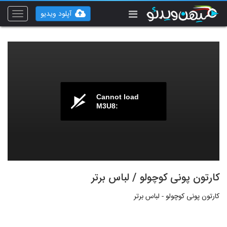
آپلود ویدیو
Toggle
vigation
Cannot load
M3U8:
کارتون پونی کوچولو / لباس برتر
کارتون پونی کوچولو - لباس برتر