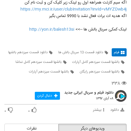
اگه سیم کارتت همراهه اول رو لینک زیر کلیک کن و ثبت نام کن
https://my.mci.ir/user/clubInvitation?invId=vMYZDwb4j
اگه هدیه ات برات فعال نشد با 9990 تماس بگیر
لینک کمکی سریال بالش ها -->>
http://yon.ir/balesh13si
فیلم
دانلود قسمت 13 سریال بالش ها
دانلود قسمت سیزدهم بالشها
بالشها قسمت سیزدهم کامل آپارات
بالشها قسمت سیزدهم کامل نماشا
بالشها قسمت سیزدهم رایگان
بالشها قسمت سیزدهم آپارات
۳۳۸
دانلود فیلم و سریال ایرانی جدید
دنبال کردن
۰۸ آبان ۱۳۹۷
دانلود
بیشتر
۰
۰
ویدیوهای دیگر
نظرات