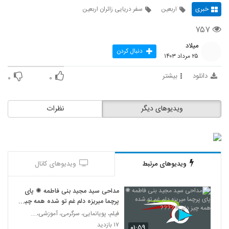
خبری
اربعین
سفر دریایی زائران اربعین
۷۵۷
میلاد
دنبال کردن
۲۵ مرداد ۱۴۰۳
دانلود
بیشتر
۰
۰
ویدیوهای دیگر
نظرات
ویدیوهای مرتبط
ویدیوهای کانال
مداحی سید مجید بنی فاطمه ✺ پای
پرچما میریزه دلم غم تو شده همه چیز
دلم ✺????
فیلم، پویانمایی، سرگرمی، آموزشی،....
۱۷ بازدید
۰۱:۵۹