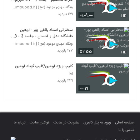
ماه 1401 - موکب مع امام منصور
وبگاه مهدی موعود (عج) | mahdimouood.ir
۱۷۹ بازدید
۰۱:۰۹:۰۰
HD
سخنرانی استاد رائفی‌‌‌‌ پور - اربعین
دانشگاه عدل و احسان - جلسه 3 - 23
شهریور ماه 1401 - موکب مع امام
وبگاه مهدی موعود (عج) | mahdimouood.ir
منصور
۱۷۷ بازدید
۵۲:۵۵
HD
کلیپ ویژه اربعین/کلیپ کوتاه اربعین
M
۲۴۹ بازدید
۰۰:۲۱
صفحه اصلی
ورود به پنل کاربری
عضویت در سایت
قوانین سایت
درباره ما
تماس با ما