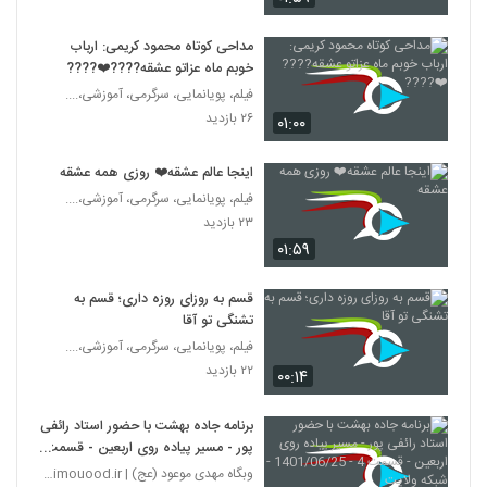
مداحی کوتاه محمود کریمی: ارباب
خوبم ماه عزاتو عشقه????❤️????
فیلم، پویانمایی، سرگرمی، آموزشی،....
۲۶ بازدید
۰۱:۰۰
اینجا عالم عشقه❤️ روزی همه عشقه
فیلم، پویانمایی، سرگرمی، آموزشی،....
۲۳ بازدید
۰۱:۵۹
قسم به روزای روزه داری؛ قسم به
تشنگی تو آقا
فیلم، پویانمایی، سرگرمی، آموزشی،....
۲۲ بازدید
۰۰:۱۴
برنامه جاده بهشت با حضور استاد رائفی
پور - مسیر پیاده روی اربعین - قسمت
4 - 1401/06/25 - شبکه ولایت
وبگاه مهدی موعود (عج) | mahdimouood.ir