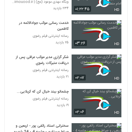
ماه 1401 - موکب مع امام منصور
وبگاه مهدی موعود (عج) | mahdimouood.ir
۲۳۴ بازدید
۰۱:۲۲:۴۵
HD
خدمت رسانی موکب جوادالائمه در
کاظمین
رسانه اینترنتی فیلم رضوی
۲۵ بازدید
۰۳:۲۶
HD
شکر گزاری مدیر موکب عراقی پس از
دریافت متبرکات رضوی
رسانه اینترنتی فیلم رضوی
۲۱ بازدید
۰۲:۰۷
HD
چشماتو ببند خیال کن که کربلایی...
رسانه اینترنتی فیلم رضوی
۱۹ بازدید
۰۲:۰۶
HD
سخنرانی استاد رائفی‌‌‌‌ پور - اربعین و
صراط مستقیم - جلسه 4 - 24 شهریور