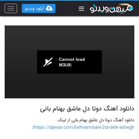
آپلود ویدیو
Toggle
vigation
Cannot load
M3U8:
دانلود آهنگ دوتا دل عاشق بهنام بانی
دانلود آهنگ دوتا دل عاشق بهنام بانی از لینک
https://djavaa.com/behnam-bani-2ta-dele-ashegh/