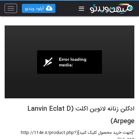
آپلود ویدیو
Toggle
vigation
Error loading
media:
ادکلن زنانه لانوین اکلت (Lanvin Eclat D
Arpege)
"[جهت خرید محصول کلیک کنید](http://114e.ir/product.php?