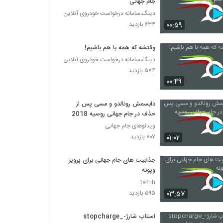
جام جهانی
دینگ،سامانه درخواست خودروی آنلاین
۰۰:۵۹
۶۳۴ بازدید
وقتشه که همه با هم باشیم!
دینگ،سامانه درخواست خودروی آنلاین
۵۷۴ بازدید
۰۰:۴۹
دابسمش رونالدو و مسی پس از
حذف در جام جهانی روسیه 2018
ویدئوهای جام جهانی
۰۱:۰۲
۸۰۷ بازدید
جذابیت های جام جهانی برای پرویز
وپونه
tafrih
۰۳:۵۷
۵۹۵ بازدید
استاپ شارژ-stopcharge_