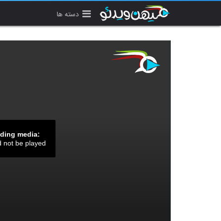
دسته ها
ading media:
d not be played