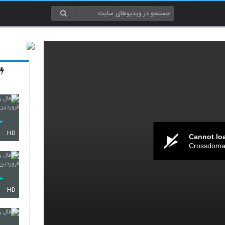
HD
Cannot lo
Crossdomai
HD