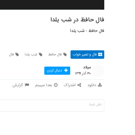
فال حافظ در شب یلدا
فال حافظ - شب یلدا
فال و تعبیر خواب
فال حافظ
شب یلدا
فال
میلاد
دنبال کردن
۳۰ آذر ۱۳۹۹
دانلود
اشتراک
بعدا میبینم
گزارش