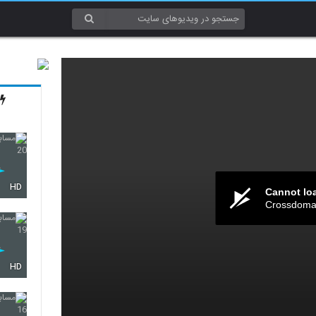
HD
Cannot lo
Crossdomai
HD