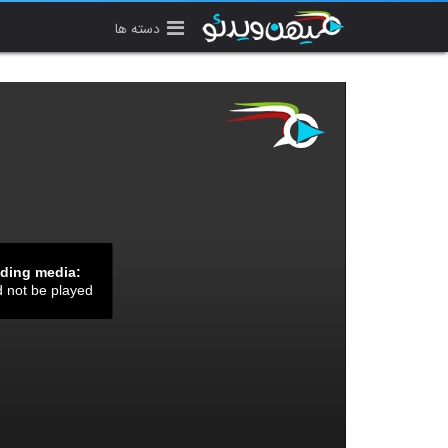
دسته ها
ading media:
d not be played