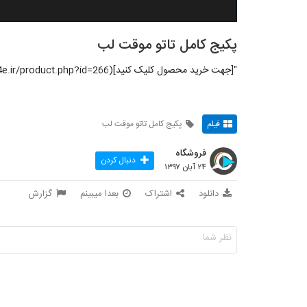
پکیج کامل تاتو موقت لب
"[جهت خرید محصول کلیک کنید](http://114e.ir/product.php?id=266)"
فیلم
پکیج کامل تاتو موقت لب
فروشگاه
دنبال کردن
۲۴ آبان ۱۳۹۷
دانلود
اشتراک
بعدا میبینم
گزارش