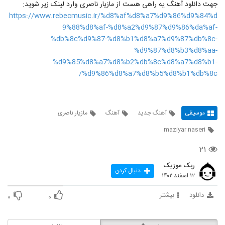
جهت دانلود آهنگ یه راهی هست از مازیار ناصری وارد لینک زیر شوید:
https://www.rebecmusic.ir/%d8%af%d8%a7%d9%86%d9%84%d
9%88%d8%af-%d8%a2%d9%87%d9%86%da%af-
%db%8c%d9%87-%d8%b1%d8%a7%d9%87%db%8c-
%d9%87%d8%b3%d8%aa-
%d9%85%d8%a7%d8%b2%db%8c%d8%a7%d8%b1-
%d9%86%d8%a7%d8%b5%d8%b1%db%8c/
موسیقی
آهنگ جدید
آهنگ
مازیار ناصری
maziyar naseri
۲۱
ربک موزیک
دنبال کردن
۱۲ اسفند ۱۴۰۲
دانلود
بیشتر
۰
۰