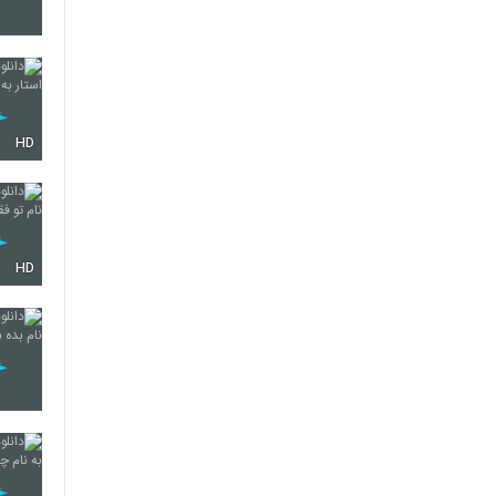
2199
HD
2200
2201
HD
2202
2203