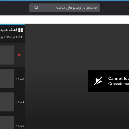
2182
آهنگ جدید 4
2183
۶۶۵۸
۲۱۸۴
از
وید
Cannot lo
2185
Crossdomai
2186
2187