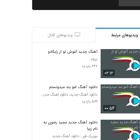
دانلود آهنگ محمد حسینی عکس سلفی
(Mohammad Hosseini Akse Selfi)
۲۷۱ بازدید
ویدیوهای مرتبط
ویدیوهای کانال
Valayar Teflaki
۳۹۷ بازدید
آهنگ جدید آغوش تو از رایکادو
میلاد
دانلود آهنگ بو قیز از شهروز اجمالی
۶۴۲ بازدید
۱,۲۱۰ بازدید
۰۲:۱۲
دانلود آهنگ امو بند میدونستم
آهنگ با تو از احسان صادقی(پاپ)
دانلود آهنگ جدید، دانلود اهنگ جدید ایرانی
۲۸۶ بازدید
۵۸۹ بازدید
۰۰:۵۴
دانلود آهنگ امیر اسماعیلی خنده نازت (Amir
Esmaili Khandeye Nazet)
دانلود آهنگ جدید مجید رضوی به
۲۸۸ بازدید
نام زیبا
موزیک قیر - دانلود آهنگ جدبد