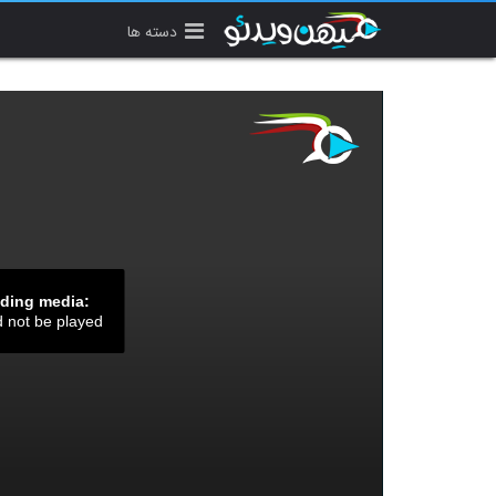
دسته ها
ading media:
d not be played