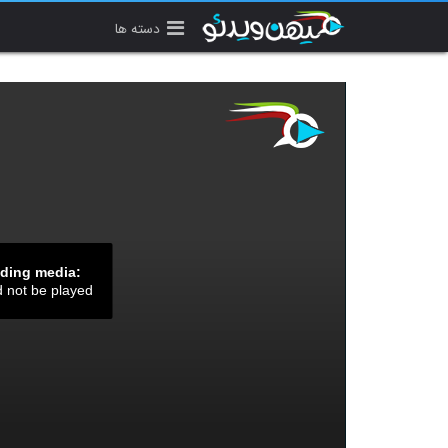
دسته ها
ading media:
d not be played