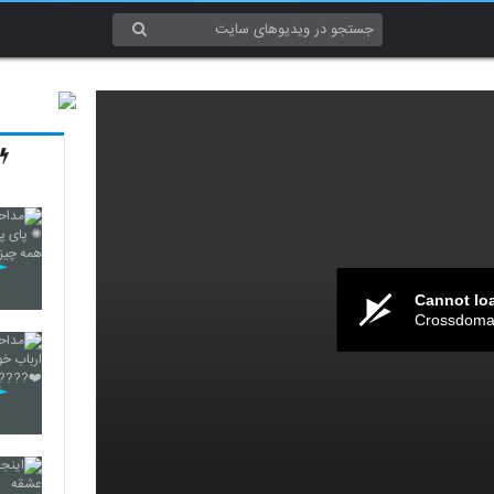
Cannot lo
Crossdomai