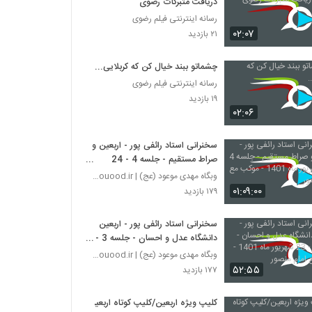
دریافت متبرکات رضوی
رسانه اینترنتی فیلم رضوی
۰۲:۰۷
۲۱ بازدید
چشماتو ببند خیال کن که کربلایی...
رسانه اینترنتی فیلم رضوی
۱۹ بازدید
۰۲:۰۶
سخنرانی استاد رائفی‌‌‌‌ پور - اربعین و
صراط مستقیم - جلسه 4 - 24
شهریور ماه 1401 - موکب مع امام
وبگاه مهدی موعود (عج) | mahdimouood.ir
منصور
۰۱:۰۹:۰۰
۱۷۹ بازدید
سخنرانی استاد رائفی‌‌‌‌ پور - اربعین
دانشگاه عدل و احسان - جلسه 3 -
23 شهریور ماه 1401 - موکب مع
وبگاه مهدی موعود (عج) | mahdimouood.ir
امام منصور
۵۲:۵۵
۱۷۷ بازدید
کلیپ ویژه اربعین/کلیپ کوتاه اربعین