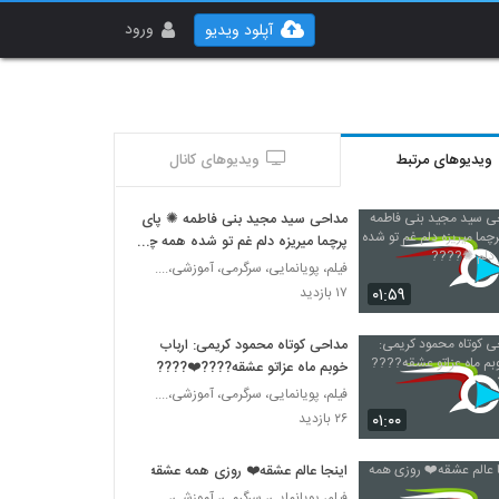
ورود
آپلود ویدیو
ویدیوهای مرتبط
ویدیوهای کانال
مداحی سید مجید بنی فاطمه ✺ پای
پرچما میریزه دلم غم تو شده همه چیز
دلم ✺????
فیلم، پویانمایی، سرگرمی، آموزشی،....
۰۱:۵۹
۱۷ بازدید
مداحی کوتاه محمود کریمی: ارباب
خوبم ماه عزاتو عشقه????❤️????
فیلم، پویانمایی، سرگرمی، آموزشی،....
۰۱:۰۰
۲۶ بازدید
اینجا عالم عشقه❤️ روزی همه عشقه
فیلم، پویانمایی، سرگرمی، آموزشی،....