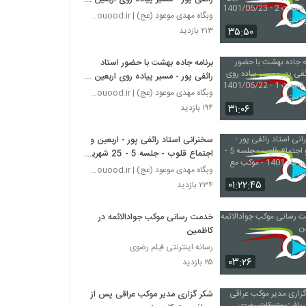
قسمت 2 - 1401/06/23 - شبکه
وبگاه مهدی موعود (عج) | mahdimouood.ir
ولایت
۳۵:۵۰
۲۱۳ بازدید
برنامه جاده بهشت با حضور استاد
رائفی پور - مسیر پیاده روی اربعین -
قسمت 1 - 1401/06/22 - شبکه
وبگاه مهدی موعود (عج) | mahdimouood.ir
ولایت
۳۱:۰۶
۱۹۴ بازدید
سخنرانی استاد رائفی پور - اربعین و
اجتماع قلوب - جلسه 5 - 25 شهریور
ماه 1401 - موکب مع امام منصور
وبگاه مهدی موعود (عج) | mahdimouood.ir
۰۱:۲۲:۴۵
۲۳۴ بازدید
خدمت رسانی موکب جوادالائمه در
کاظمین
رسانه اینترنتی فیلم رضوی
۰۳:۲۶
۲۵ بازدید
شکر گزاری مدیر موکب عراقی پس از