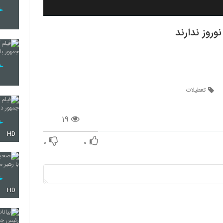
روز ندارند
تعطیلات
۱۹
HD
۰
۰
HD