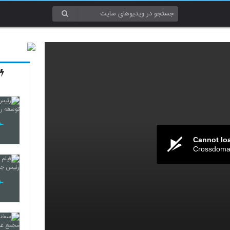
Cannot lo
Crossdomai